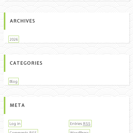
ARCHIVES
2026
CATEGORIES
Blog
META
Log in
Entries
RSS
Comments
WordPress
RSS