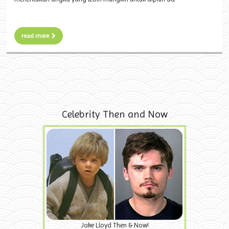
read more
Celebrity Then and Now
Jake Lloyd Then & Now!